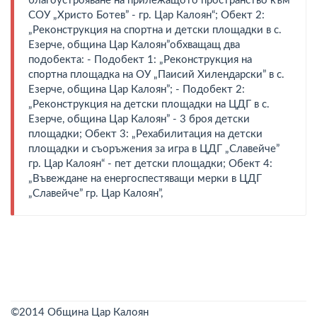
благоустрояване на прилежащото пространство към
СОУ „Христо Ботев” - гр. Цар Калоян“; Обект 2:
„Реконструкция на спортна и детски площадки в с.
Езерче, община Цар Калоян”обхващащ два
подобекта: - Подобект 1: „Реконструкция на
спортна площадка на ОУ „Паисий Хилендарски” в с.
Езерче, община Цар Калоян”; - Подобект 2:
„Реконструкция на детски площадки на ЦДГ в с.
Езерче, община Цар Калоян” - 3 броя детски
площадки; Обект 3: „Рехабилитация на детски
площадки и съоръжения за игра в ЦДГ „Славейче”
гр. Цар Калоян“ - пет детски площадки; Обект 4:
„Въвеждане на енергоспестяващи мерки в ЦДГ
„Славейче” гр. Цар Калоян”,
©2014 Община Цар Калоян