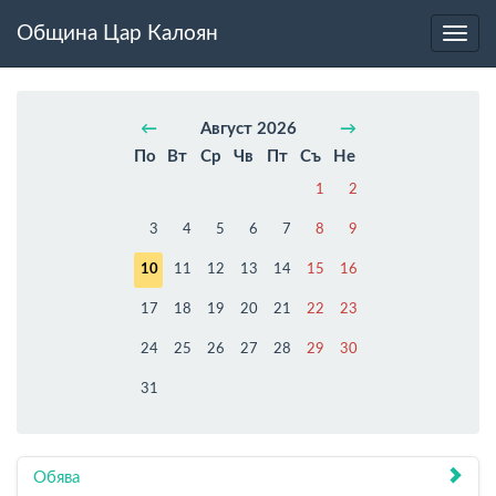
Община Цар Калоян
Toggl
navig
←
Август 2026
→
По
Вт
Ср
Чв
Пт
Съ
Не
1
2
3
4
5
6
7
8
9
10
11
12
13
14
15
16
17
18
19
20
21
22
23
24
25
26
27
28
29
30
31
Обява