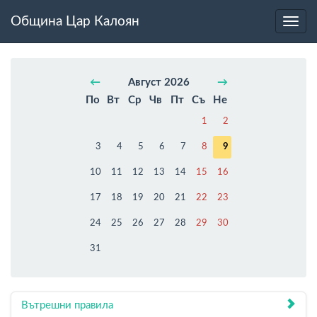
Община Цар Калоян
Toggl
navig
←
Август 2026
→
По
Вт
Ср
Чв
Пт
Съ
Не
1
2
3
4
5
6
7
8
9
10
11
12
13
14
15
16
17
18
19
20
21
22
23
24
25
26
27
28
29
30
31
Вътрешни правила