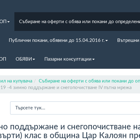
ЗОП
Събиране на оферти с обява или покани до определен
Публични покани, обявени до 15.04.2016 г.
Вътрешни
ЗОП
ОБЯВИ
Пазарни консултации
ил на купувача
Събиране на оферти с обява или покани до о
19 -4 зимно поддържане и снегопочистване IV пътна мрежа
но поддържане и снегопочистване на
върти) клас в община Цар Калоян пр