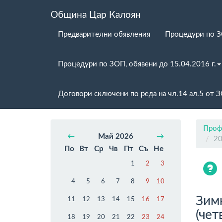
Община Цар Калоян
Предварителни обявления
Процедури по 
Процедури по ЗОП, обявени до 15.04.2016 г.
Договори сключени по реда на чл.14 ал.5 от 
Проф
←
Май 2026
→
20
По
Вт
Ср
Чв
Пт
Съ
Не
1
2
3
4
5
6
7
8
9
10
Зим
11
12
13
14
15
16
17
(чет
18
19
20
21
22
23
24