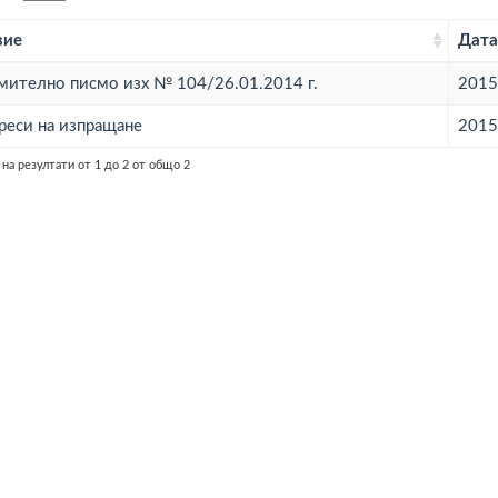
вие
Дата
мително писмо изх № 104/26.01.2014 г.
2015
дреси на изпращане
2015
на резултати от 1 до 2 от общо 2