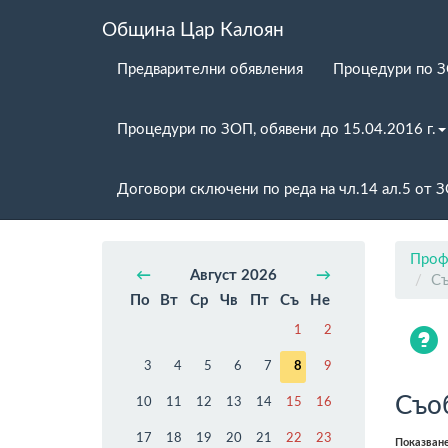
Община Цар Калоян
Предварителни обявления
Процедури по 
Процедури по ЗОП, обявени до 15.04.2016 г.
Договори сключени по реда на чл.14 ал.5 от 
Проф
←
Август 2026
→
Съ
По
Вт
Ср
Чв
Пт
Съ
Не
1
2
3
4
5
6
7
8
9
Съо
10
11
12
13
14
15
16
17
18
19
20
21
22
23
Показван