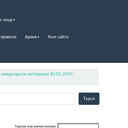
и лица
 правила
Архив
Към сайта
канцеларски материали ID 01-2015
Търсене във всички колони: