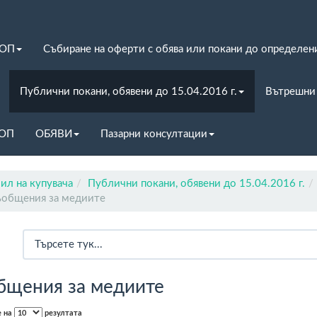
ЗОП
Събиране на оферти с обява или покани до определен
Публични покани, обявени до 15.04.2016 г.
Вътрешни
ЗОП
ОБЯВИ
Пазарни консултации
ил на купувача
Публични покани, обявени до 15.04.2016 г.
общения за медиите
бщения за медиите
е на
резултата