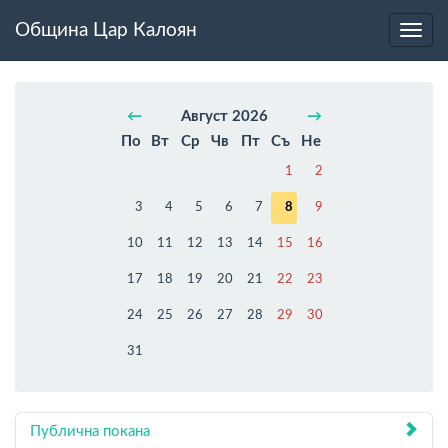
Община Цар Калоян
Toggl
navig
←
Август 2026
→
По
Вт
Ср
Чв
Пт
Съ
Не
1
2
3
4
5
6
7
8
9
10
11
12
13
14
15
16
17
18
19
20
21
22
23
24
25
26
27
28
29
30
31
Публична покана