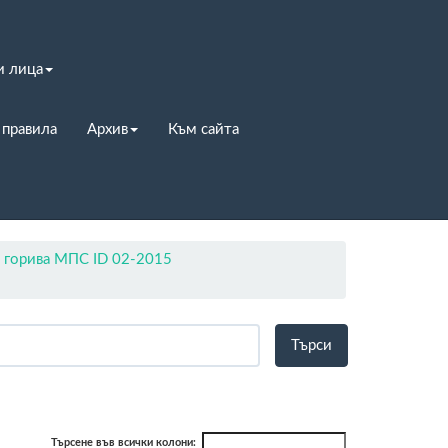
и лица
 правила
Архив
Към сайта
горива МПС ID 02-2015
Търсене във всички колони: