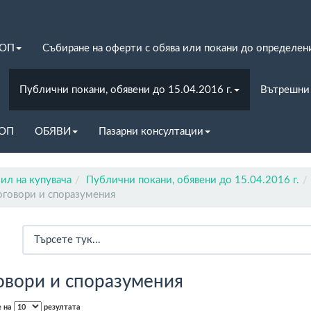
ЗОП
Събиране на оферти с обява или покани до определен
Публични покани, обявени до 15.04.2016 г.
Вътрешни
ЗОП
ОБЯВИ
Пазарни консултации
ил на купувача
Публични покани, обявени до 15.04.2016 г.
говори и споразумения
овори и споразумения
е на
резултата