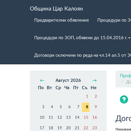
Община Цар Калоян
Предварителни обявления
Процедури по 
Процедури по ЗОП, обявени до 15.04.2016 г.
Договори сключени по реда на чл.14 ал.5 от 
Проф
←
Август 2026
→
До
По
Вт
Ср
Чв
Пт
Съ
Не
1
2
3
4
5
6
7
8
9
Дог
10
11
12
13
14
15
16
17
18
19
20
21
22
23
Показван