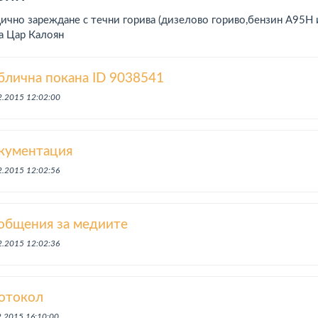
чно зареждане с течни горива (дизелово гориво,бензин А95H 
 Цар Калоян
блична покана ID 9038541
2.2015 12:02:00
кументация
2.2015 12:02:56
общения за медиите
2.2015 12:02:36
отокол
2.2015 16:10:00