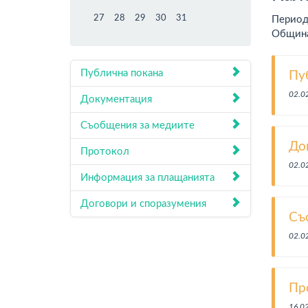
27
28
29
30
31
Периоди
Община
Публична покана
Пу
02.0
Документация
Съобщения за медиите
До
Протокол
02.0
Информация за плащанията
Договори и споразумения
Съ
02.0
Пр
16.0