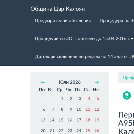
Община Цар Калоян
Предварителни обявления
Процедури по 
Процедури по ЗОП, обявени до 15.04.2016 г.
Договори сключени по реда на чл.14 ал.5 от 
Проф
←
Юли 2026
→
По
Вт
Ср
Чв
Пт
Съ
Не
1
2
3
4
5
6
7
8
9
10
11
12
Пери
13
14
15
16
17
18
19
А95
Кал
20
21
22
23
24
25
26