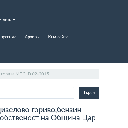
и лица
 правила
Архив
Към сайта
горива МПС ID 02-2015
дизелово гориво,бензин
собственост на Община Цар