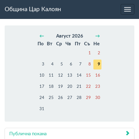
Община Цар Калоян
Toggl
navig
←
Август 2026
→
По
Вт
Ср
Чв
Пт
Съ
Не
1
2
3
4
5
6
7
8
9
10
11
12
13
14
15
16
17
18
19
20
21
22
23
24
25
26
27
28
29
30
31
Публична покана