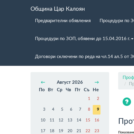
Община Цар Калоян
Предварителни обявления
Процедури по 
Процедури по ЗОП, обявени до 15.04.2016 г.
Договори сключени по реда на чл.14 ал.5 от 
Проф
←
Август 2026
→
П
По
Вт
Ср
Чв
Пт
Съ
Не
1
2
3
4
5
6
7
8
9
Про
10
11
12
13
14
15
16
17
18
19
20
21
22
23
Показван