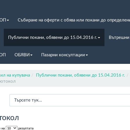
ЗОП
Събиране на оферти с обява или покани до определен
Публични покани, обявени до 15.04.2016 г.
Вътрешни
ЗОП
ОБЯВИ
Пазарни консултации
ил на купувача
Публични покани, обявени до 15.04.2016 г.
ротокол
токол
е на
резултата