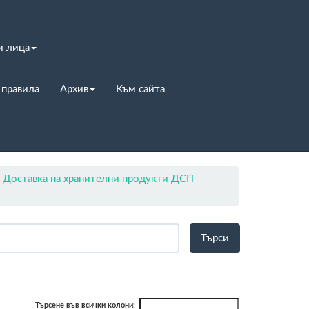
и лица
 правила
Архив
Към сайта
Доставка на хранителни продукти ДСП
Търсене във всички колони: