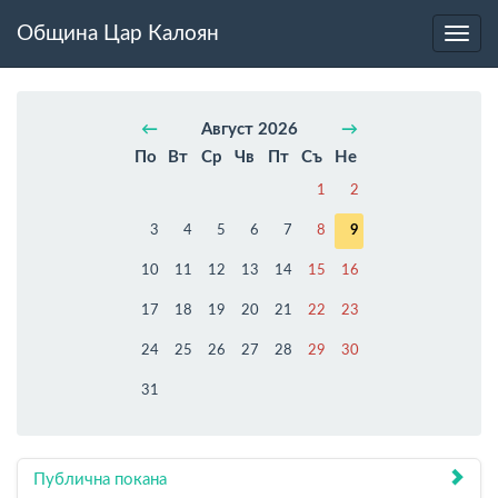
Община Цар Калоян
Toggl
navig
←
Август 2026
→
По
Вт
Ср
Чв
Пт
Съ
Не
1
2
3
4
5
6
7
8
9
10
11
12
13
14
15
16
17
18
19
20
21
22
23
24
25
26
27
28
29
30
31
Публична покана