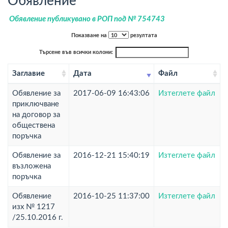
Обявление
Обявление публикувано в РОП под № 754743
Показване на
резултата
Търсене във всички колони:
Заглавие
Дата
Файл
Обявление за
2017-06-09 16:43:06
Изтеглете файл
приключване
на договор за
обществена
поръчка
Обявление за
2016-12-21 15:40:19
Изтеглете файл
възложена
поръчка
Обявление
2016-10-25 11:37:00
Изтеглете файл
изх № 1217
/25.10.2016 г.