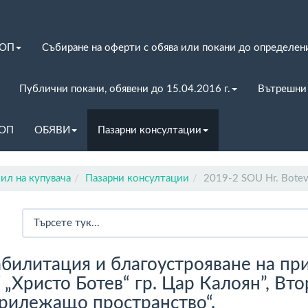
ЗОП
Събиране на оферти с обява или покани до определен
Публични покани, обявени до 15.04.2016 г.
Вътрешни
ЗОП
ОБЯВИ
Пазарни консултации
ил на купувача
Пазарни консултации
2019-2 SOU Hr. Botev 
абилитация и благоустрояване на п
„Христо Ботев“ гр. Цар Калоян”, Вто
прилежащо пространство“.