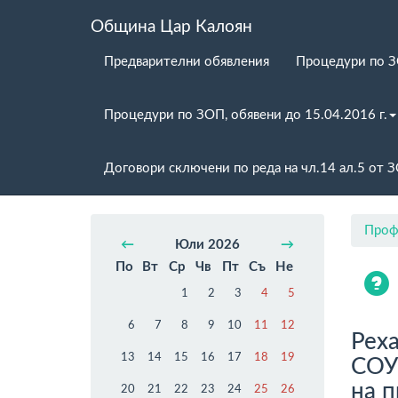
Община Цар Калоян
Предварителни обявления
Процедури по 
Процедури по ЗОП, обявени до 15.04.2016 г.
Договори сключени по реда на чл.14 ал.5 от 
Проф
←
Юли 2026
→
По
Вт
Ср
Чв
Пт
Съ
Не
1
2
3
4
5
6
7
8
9
10
11
12
Рех
13
14
15
16
17
18
19
СОУ 
на 
20
21
22
23
24
25
26