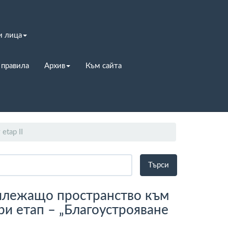
и лица
 правила
Архив
Към сайта
etap II
рилежащо пространство към
ри етап – „Благоустрояване