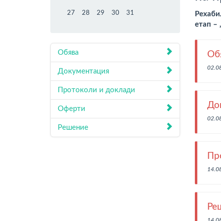
27
28
29
30
31
Рехаби
етап –
Обява
Об
02.0
Документация
Протоколи и доклади
До
Оферти
02.0
Решение
Пр
14.0
Ре
14.0